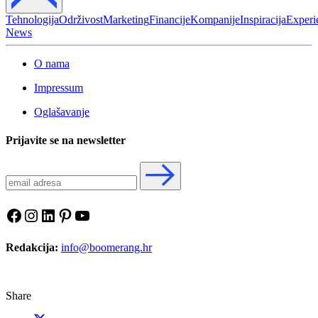
Tehnologija
Održivost
Marketing
Financije
Kompanije
Inspiracija
Experi
News
O nama
Impressum
Oglašavanje
Prijavite se na newsletter
Facebook
Instagram
LinkedIn
Pinterest
YouTube
Redakcija:
info@boomerang.hr
Share