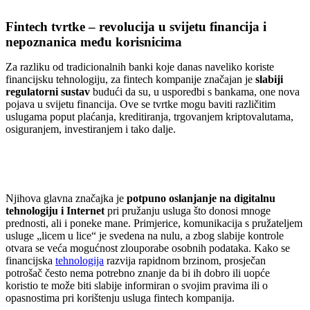
Fintech tvrtke – revolucija u svijetu financija i
nepoznanica među korisnicima
Za razliku od tradicionalnih banki koje danas naveliko koriste
financijsku tehnologiju, za fintech kompanije značajan je
slabiji
regulatorni sustav
budući da su, u usporedbi s bankama, one nova
pojava u svijetu financija. Ove se tvrtke mogu baviti različitim
uslugama poput plaćanja, kreditiranja, trgovanjem kriptovalutama,
osiguranjem, investiranjem i tako dalje.
Njihova glavna značajka je
potpuno oslanjanje na digitalnu
tehnologiju i Internet
pri pružanju usluga što donosi mnoge
prednosti, ali i poneke mane. Primjerice, komunikacija s pružateljem
usluge „licem u lice“ je svedena na nulu, a zbog slabije kontrole
otvara se veća mogućnost zlouporabe osobnih podataka. Kako se
financijska
tehnologija
razvija rapidnom brzinom, prosječan
potrošač često nema potrebno znanje da bi ih dobro ili uopće
koristio te može biti slabije informiran o svojim pravima ili o
opasnostima pri korištenju usluga fintech kompanija.