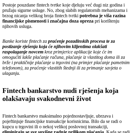
Postoje pouzdane fintech tvrtke koje djeluju već dugi niz godina i
pružaju sigurne usluge. No, zbog slabih regulatornih mehanizama i
brzog nicanja velikog broja fintech tvrtki
potrebna je viša razina
financijske pismenosti i značajna doza opreza
pri korištenju
njihovih usluga.
Banke koriste fintech za
praćenje pozadinskih procesa te za
postizanje rješenja koja će njihovim klijentima olakšati
raspolaganje novcem
kroz primjerice aplikacije koje će im
omogućiti lakše plaćanje računa, plaćanje iz vlastitog doma ili za
brže i praktičnije plaćanje u trgovini (na primjer plaćanje pametnim
telefonom), za praćenje vlastitih štednji ili za primanje savjeta o
ulaganju.
Fintech bankarstvo nudi rješenja koja
olakšavaju svakodnevni život
Fintech bankarstvo maksimalno pojednostavljuje, ubrzava i
pojeftinjuje financijske transakcije korisnicima. Bilo da se radi o
kupcu u trgovini ili o nekoj velikoj poslovnoj transakciji,
eliminiraju se sve suvišne radnje prilikom plaćanja
. Kada se radi