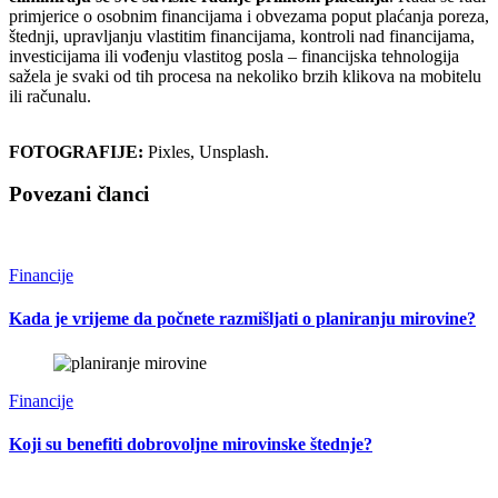
primjerice o osobnim financijama i obvezama poput plaćanja poreza,
štednji, upravljanju vlastitim financijama, kontroli nad financijama,
investicijama ili vođenju vlastitog posla – financijska tehnologija
sažela je svaki od tih procesa na nekoliko brzih klikova na mobitelu
ili računalu.
FOTOGRAFIJE:
Pixles, Unsplash.
Povezani članci
Financije
Kada je vrijeme da počnete razmišljati o planiranju mirovine?
Financije
Koji su benefiti dobrovoljne mirovinske štednje?