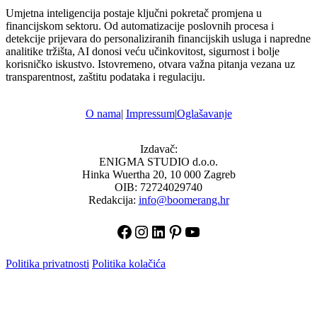
Umjetna inteligencija postaje ključni pokretač promjena u
financijskom sektoru. Od automatizacije poslovnih procesa i
detekcije prijevara do personaliziranih financijskih usluga i napredne
analitike tržišta, AI donosi veću učinkovitost, sigurnost i bolje
korisničko iskustvo. Istovremeno, otvara važna pitanja vezana uz
transparentnost, zaštitu podataka i regulaciju.
O nama
|
Impressum
|
Oglašavanje
Izdavač:
ENIGMA STUDIO d.o.o.
Hinka Wuertha 20, 10 000 Zagreb
OIB: 72724029740
Redakcija:
info@boomerang.hr
Facebook
Instagram
LinkedIn
Pinterest
YouTube
Politika privatnosti
Politika kolačića