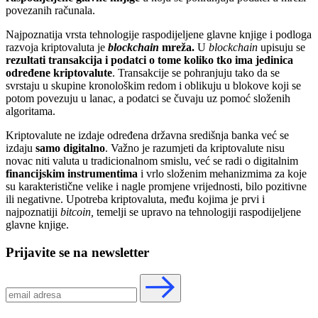
povezanih računala.
Najpoznatija vrsta tehnologije raspodijeljene glavne knjige i podloga
razvoja kriptovaluta je
blockchain
mreža.
U
blockchain
upisuju se
rezultati transakcija i podatci o tome koliko tko ima jedinica
određene kriptovalute
. Transakcije se pohranjuju tako da se
svrstaju u skupine kronološkim redom i oblikuju u blokove koji se
potom povezuju u lanac, a podatci se čuvaju uz pomoć složenih
algoritama.
Kriptovalute ne izdaje određena državna središnja banka već se
izdaju
samo digitalno
. Važno je razumjeti da kriptovalute nisu
novac niti valuta u tradicionalnom smislu, već se radi o digitalnim
financijskim instrumentima
i vrlo složenim mehanizmima za koje
su karakteristične velike i nagle promjene vrijednosti, bilo pozitivne
ili negativne. Upotreba kriptovaluta, među kojima je prvi i
najpoznatiji
bitcoin,
temelji se upravo na tehnologiji raspodijeljene
glavne knjige.
Prijavite se na newsletter