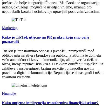
prečaca do bolje integracije iPhonea i MacBooka te organizacije
radnog okruženja, moguće je uštedjeti vrijeme, smanjiti broj
nepotrebnih koraka i učinkovitije upravljati poslovnim zadacima.
Marketing
Kako je TikTok utjecao na PR praksu koju smo prije
poznavali?
TikTok je transformirao odnose s javnošću, premjestivši moć
oblikovanja narativa s brendova na publiku. Platforma je donijela
veću autentičnost i izravnu komunikaciju, ali i povećala rizik od
brzog širenja reputacijskih kriza. U takvom okruženju uspješan PR
zahtijeva transparentnost, brzinu reakcije i prilagodbu novim
pravilima digitalne komunikacije. Reputacija se danas gradi i ruši u
stvarnom vremenu.
Financije
Kako umjetna inteligencija transformira financijski sektor?