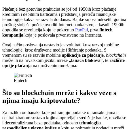
Plaćanje bez gotovine prakticira se još od 1950ih kroz plaćanje
kreditnim i debitnim karticama i predstavlja preteču financijske
tehnologije kakva se razvila do danas. Banke su osamdesetih godina
prošlog stoljeća počele uvoditi Internet bankarstvo, a kasnih 1990ih
dogodila se revolucija koju je pokrenuo
PayPal
, prva
fintech
kompanija
koja je poslovala prvenstveno na Internetu.
Ovaj način poslovanja nastavio je evoluirati kroz razvoj mobilne
tehnologije, kroz društvene medije i šifriranje podataka. S
vremenom su se razvile mobilne
aplikacije
za plaćanje
,
blockchain
mreže ili na hrvatskom jeziku mreže
„lanaca blokova“
, te
različite
opcije plaćanja
na društvenim mrežama.
Fintech
Što su blockchain mreže i kakve veze s
njima imaju kriptovalute?
Za razliku od banaka koje pohranjuju podatke o transakcijama u
centraliziranom sustavu kojima upravljaju središnje banke, razvila se
i decentralizirana baza podataka, odnosno
tehnologija
raspodijeljene glavne knjige
u koju se pohranjuju podatci u mreži