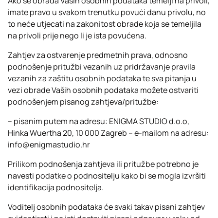
Ako se obrada Vaših osobnih podataka temelji na privoli,
imate pravo u svakom trenutku povući danu privolu, no
to neće utjecati na zakonitost obrade koja se temeljila
na privoli prije nego li je ista povućena.
Zahtjev za ostvarenje predmetnih prava, odnosno
podnošenje pritužbi vezanih uz pridržavanje pravila
vezanih za zaštitu osobnih podataka te sva pitanja u
vezi obrade Vaših osobnih podataka možete ostvariti
podnošenjem pisanog zahtjeva/pritužbe:
– pisanim putem na adresu: ENIGMA STUDIO d.o.o,
Hinka Wuertha 20, 10 000 Zagreb – e-mailom na adresu:
info@enigmastudio.hr
Prilikom podnošenja zahtjeva ili pritužbe potrebno je
navesti podatke o podnositelju kako bi se mogla izvršiti
identifikacija podnositelja.
Voditelj osobnih podataka će svaki takav pisani zahtjev