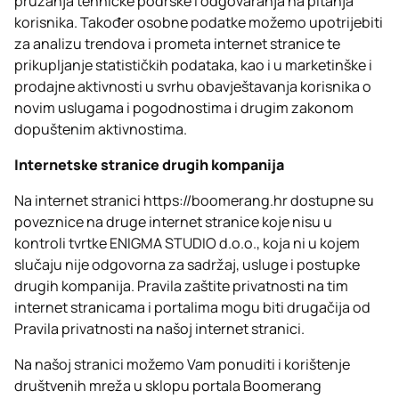
pružanja tehničke podrške i odgovaranja na pitanja
korisnika. Također osobne podatke možemo upotrijebiti
za analizu trendova i prometa internet stranice te
prikupljanje statističkih podataka, kao i u marketinške i
prodajne aktivnosti u svrhu obavještavanja korisnika o
novim uslugama i pogodnostima i drugim zakonom
dopuštenim aktivnostima.
Internetske stranice drugih kompanija
Na internet stranici https://boomerang.hr dostupne su
poveznice na druge internet stranice koje nisu u
kontroli tvrtke ENIGMA STUDIO d.o.o., koja ni u kojem
slučaju nije odgovorna za sadržaj, usluge i postupke
drugih kompanija. Pravila zaštite privatnosti na tim
internet stranicama i portalima mogu biti drugačija od
Pravila privatnosti na našoj internet stranici.
Na našoj stranici možemo Vam ponuditi i korištenje
društvenih mreža u sklopu portala Boomerang