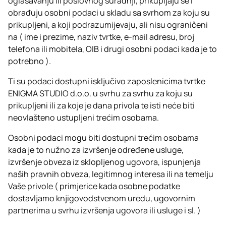
oglašavanju ili poslovnog suradnji, prikupljaju se i
obrađuju osobni podaci u skladu sa svrhom za koju su
prikupljeni, a koji podrazumijevaju, ali nisu ograničeni
na ( ime i prezime, naziv tvrtke, e-mail adresu, broj
telefona ili mobitela, OIB i drugi osobni podaci kada je to
potrebno ).
Ti su podaci dostupni isključivo zaposlenicima tvrtke
ENIGMA STUDIO d.o.o. u svrhu za svrhu za koju su
prikupljeni ili za koje je dana privola te isti neće biti
neovlašteno ustupljeni trećim osobama.
Osobni podaci mogu biti dostupni trećim osobama
kada je to nužno za izvršenje određene usluge,
izvršenje obveza iz sklopljenog ugovora, ispunjenja
naših pravnih obveza, legitimnog interesa ili na temelju
Vaše privole ( primjerice kada osobne podatke
dostavljamo knjigovodstvenom uredu, ugovornim
partnerima u svrhu izvršenja ugovora ili usluge i sl. )