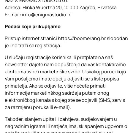
Naziv: ENIGMA STUDIO d.o.o.
Adresa: Hinka Wuertha 20, 10 000 Zagreb, Hrvatska
E- mail:
info@enigmastudio.hr
Podaci koje prikupljamo
Pristup internet stranici
https://boomerang.hr
slobodan
je i ne traži se registracija.
U slučaju registracije korisnika ili pretplate na naš
newsletter dajete nam dopuštenje da Vas kontaktiramo
u informativne i marketinške svrhe. U svakoj poruci koju
Vam pošaljemo imate opciju odjaviti se s liste popisa
primatelja. Ako se odjavite, više nećete primati
informacije marketinškog sadržaja putem onog
elektroničkog kanala s kojeg ste se odjavili (SMS, servis
za razmjenu poruka ili e-mail).
Također, slanjem upita ili zahtjeva, sudjelovanjem u
nagradnim igrama ili natječajima, sklapanjem ugovora o