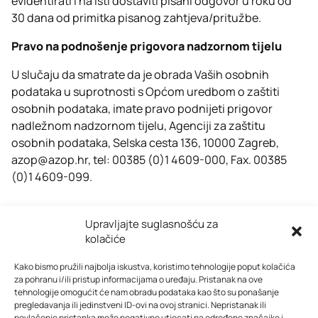
evidentirati i na isti dostaviti pisani odgovor u roku od
30 dana od primitka pisanog zahtjeva/pritužbe.
Pravo na podnošenje prigovora nadzornom tijelu
U slučaju da smatrate da je obrada Vaših osobnih
podataka u suprotnosti s Općom uredbom o zaštiti
osobnih podataka, imate pravo podnijeti prigovor
nadležnom nadzornom tijelu, Agenciji za zaštitu
osobnih podataka, Selska cesta 136, 10000 Zagreb,
azop@azop.hr, tel: 00385 (0)1 4609-000, Fax. 00385
(0)1 4609-099.
Upravljajte suglasnošću za
kolačiće
Kako bismo pružili najbolja iskustva, koristimo tehnologije poput kolačića
za pohranu i/ili pristup informacijama o uređaju. Pristanak na ove
tehnologije omogućit će nam obradu podataka kao što su ponašanje
O nama
|
Impressum
|
Oglašavanje
pregledavanja ili jedinstveni ID-ovi na ovoj stranici. Nepristanak ili
povlačenje pristanka može negativno utjecati na određene značajke i