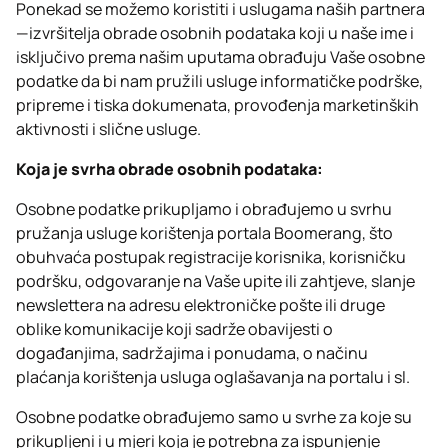
Ponekad se možemo koristiti i uslugama naših partnera
—izvršitelja obrade osobnih podataka koji u naše ime i
isključivo prema našim uputama obrađuju Vaše osobne
podatke da bi nam pružili usluge informatičke podrške,
pripreme i tiska dokumenata, provođenja marketinških
aktivnosti i slične usluge.
Koja je svrha obrade osobnih podataka:
Osobne podatke prikupljamo i obrađujemo u svrhu
pružanja usluge korištenja portala Boomerang, što
obuhvaća postupak registracije korisnika, korisničku
podršku, odgovaranje na Vaše upite ili zahtjeve, slanje
newslettera na adresu elektroničke pošte ili druge
oblike komunikacije koji sadrže obavijesti o
događanjima, sadržajima i ponudama, o načinu
plaćanja korištenja usluga oglašavanja na portalu i sl.
Osobne podatke obrađujemo samo u svrhe za koje su
prikupljeni i u mjeri koja je potrebna za ispunjenje