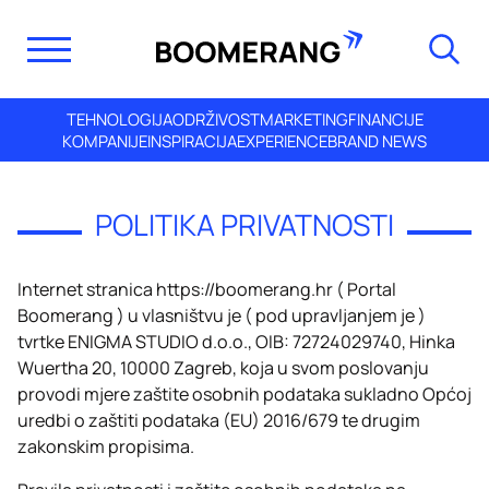
TEHNOLOGIJA
ODRŽIVOST
MARKETING
FINANCIJE
KOMPANIJE
INSPIRACIJA
EXPERIENCE
BRAND NEWS
POLITIKA PRIVATNOSTI
Internet stranica
https://boomerang.hr
( Portal
Boomerang ) u vlasništvu je ( pod upravljanjem je )
tvrtke ENIGMA STUDIO d.o.o., OIB: 72724029740, Hinka
Wuertha 20, 10000 Zagreb, koja u svom poslovanju
provodi mjere zaštite osobnih podataka sukladno Općoj
uredbi o zaštiti podataka (EU) 2016/679 te drugim
zakonskim propisima.