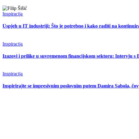
Inspiracija
Uspjeh u IT industriji: Što je potrebno i kako raditi na kontinuir
Inspiracija
Izazovi i prilike u suvremenom financijskom sektoru: Intervju 
Inspiracija
Inspirirajte se impresivnim poslovnim putem Damira Sabola, čo