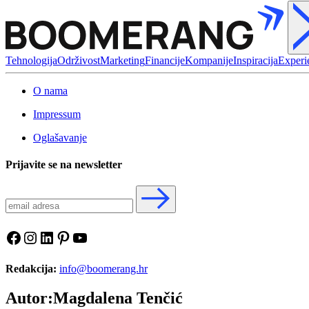
Tehnologija
Održivost
Marketing
Financije
Kompanije
Inspiracija
Experi
O nama
Impressum
Oglašavanje
Prijavite se na newsletter
Facebook
Instagram
LinkedIn
Pinterest
YouTube
Redakcija:
info@boomerang.hr
Autor:Magdalena Tenčić