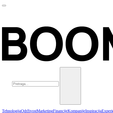
Tehnologija
Održivost
Marketing
Financije
Kompanije
Inspiracija
Experi