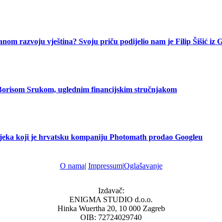
anom razvoju vještina? Svoju priču podijelio nam je Filip Šišić iz 
s Borisom Srukom, uglednim financijskim stručnjakom
vjeka koji je hrvatsku kompaniju Photomath prodao Googleu
O nama
|
Impressum
|
Oglašavanje
Izdavač:
ENIGMA STUDIO d.o.o.
Hinka Wuertha 20, 10 000 Zagreb
OIB: 72724029740