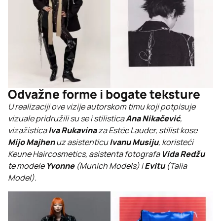
Odvažne forme i bogate teksture
U realizaciji ove vizije autorskom timu koji potpisuje
vizuale pridružili su se i stilistica
Ana Nikačević
,
vizažistica
Iva Rukavina
za Estée Lauder, stilist kose
Mijo Majhen
uz asistenticu
Ivanu Musiju
, koristeći
Keune Haircosmetics, asistenta fotografa
Vida Redžu
te modele
Yvonne
(Munich Models) i
Evitu
(Talia
Model).