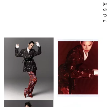
ja
cl
to
mo