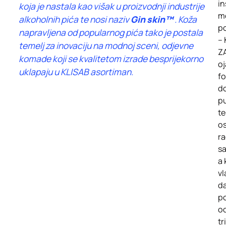
in
koja je nastala kao višak u proizvodnji industrije
m
alkoholnih pića te nosi naziv
Gin skin™
. Koža
p
napravljena od popularnog pića tako je postala
–
temelj za inovaciju na modnoj sceni, odjevne
Z
komade koji se kvalitetom izrade besprijekorno
o
uklapaju u KLISAB asortiman.
f
d
p
te
os
ra
s
a 
vl
da
po
od
tr