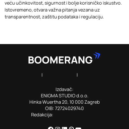
veću učinkovitost, sigurnost i bolje korisničko iskustvo.
Istovremeno, otvara važna pitanja vezana uz
transparentnost, zaštitu podataka i regulaciju.
O nama
|
Impressum
|
Oglašavanje
Izdavač:
ENIGMA STUDIO d.o.o.
Hinka Wuertha 20, 10 000 Zagreb
OIB: 72724029740
Redakcija:
info@boomerang.hr
Facebook
Instagram
LinkedIn
Pinterest
YouTube