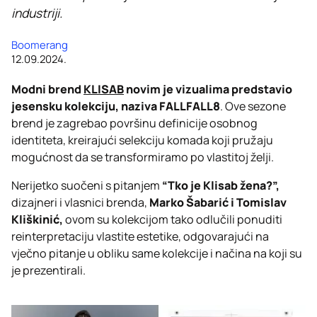
industriji.
Boomerang
12.09.2024.
Modni brend
KLISAB
novim je vizualima predstavio
jesensku kolekciju, naziva FALLFALL8
. Ove sezone
brend je zagrebao površinu definicije osobnog
identiteta, kreirajući selekciju komada koji pružaju
mogućnost da se transformiramo po vlastitoj želji.
Nerijetko suočeni s pitanjem
“Tko je Klisab žena?”,
dizajneri i vlasnici brenda,
Marko Šabarić i Tomislav
Kliškinić,
ovom su kolekcijom tako odlučili ponuditi
reinterpretaciju vlastite estetike, odgovarajući na
vječno pitanje u obliku same kolekcije i načina na koji su
je prezentirali.