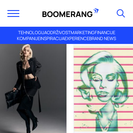
TEHNOLOGIJA
ODRŽIVOST
MARKETING
FINANCIJE
KOMPANIJE
INSPIRACIJA
EXPERIENCE
BRAND NEWS