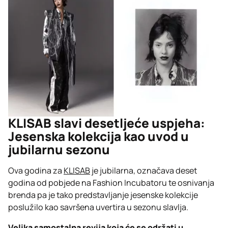
KLISAB slavi desetljeće uspjeha:
Jesenska kolekcija kao uvod u
jubilarnu sezonu
Ova godina za
KLISAB
je jubilarna, označava deset
godina od pobjede na Fashion Incubatoru te osnivanja
brenda pa je tako predstavljanje jesenske kolekcije
poslužilo kao savršena uvertira u sezonu slavlja.
Velika samostalna revija koja će se održati u