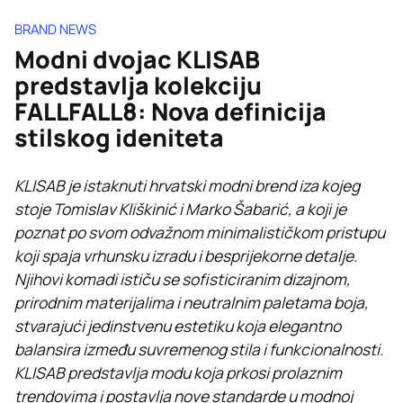
BRAND NEWS
Modni dvojac KLISAB
predstavlja kolekciju
FALLFALL8: Nova definicija
stilskog ideniteta
KLISAB je istaknuti hrvatski modni brend iza kojeg
stoje Tomislav Kliškinić i Marko Šabarić, a koji je
poznat po svom odvažnom minimalističkom pristupu
koji spaja vrhunsku izradu i besprijekorne detalje.
Njihovi komadi ističu se sofisticiranim dizajnom,
prirodnim materijalima i neutralnim paletama boja,
stvarajući jedinstvenu estetiku koja elegantno
balansira između suvremenog stila i funkcionalnosti.
KLISAB predstavlja modu koja prkosi prolaznim
trendovima i postavlja nove standarde u modnoj