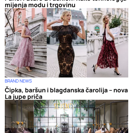
mijenja modu i trgovinu
BRAND NEWS
Čipka, baršun i blagdanska čarolija – nova
La jupe priča