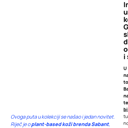
I
u
k
G
s
d
o
i
U 
n
t
Ba
n
te
bi
Ovoga puta u kolekciji se našao i jedan novitet.
tu
n
Riječ je o
plant-based koži brenda Sabant
,