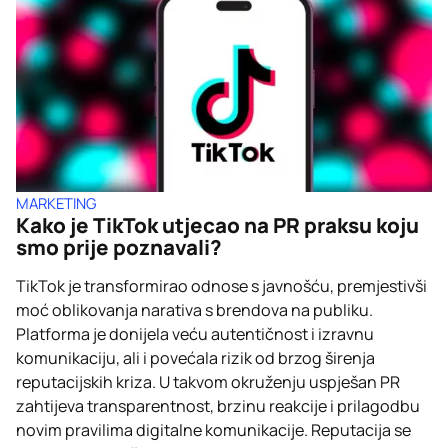
MARKETING
Kako je TikTok utjecao na PR praksu koju
smo prije poznavali?
TikTok je transformirao odnose s javnošću, premjestivši
moć oblikovanja narativa s brendova na publiku.
Platforma je donijela veću autentičnost i izravnu
komunikaciju, ali i povećala rizik od brzog širenja
reputacijskih kriza. U takvom okruženju uspješan PR
zahtijeva transparentnost, brzinu reakcije i prilagodbu
novim pravilima digitalne komunikacije. Reputacija se