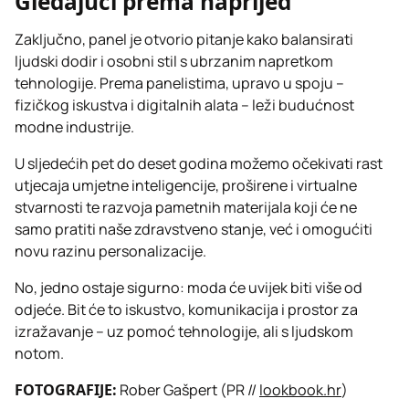
Gledajući prema naprijed
Zaključno, panel je otvorio pitanje kako balansirati
ljudski dodir i osobni stil s ubrzanim napretkom
tehnologije. Prema panelistima, upravo u spoju –
fizičkog iskustva i digitalnih alata – leži budućnost
modne industrije.
U sljedećih pet do deset godina možemo očekivati rast
utjecaja umjetne inteligencije, proširene i virtualne
stvarnosti te razvoja pametnih materijala koji će ne
samo pratiti naše zdravstveno stanje, već i omogućiti
novu razinu personalizacije.
No, jedno ostaje sigurno: moda će uvijek biti više od
odjeće. Bit će to iskustvo, komunikacija i prostor za
izražavanje – uz pomoć tehnologije, ali s ljudskom
notom.
FOTOGRAFIJE:
Rober Gašpert (PR //
lookbook.hr
)