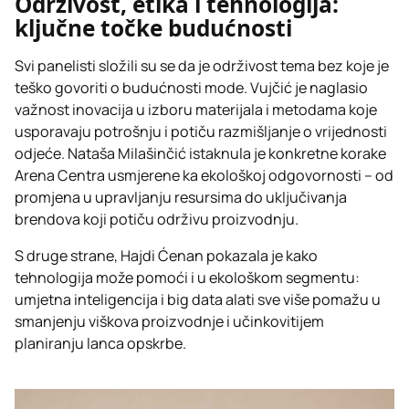
Održivost, etika i tehnologija:
ključne točke budućnosti
Svi panelisti složili su se da je održivost tema bez koje je
teško govoriti o budućnosti mode. Vujčić je naglasio
važnost inovacija u izboru materijala i metodama koje
usporavaju potrošnju i potiču razmišljanje o vrijednosti
odjeće. Nataša Milašinčić istaknula je konkretne korake
Arena Centra usmjerene ka ekološkoj odgovornosti – od
promjena u upravljanju resursima do uključivanja
brendova koji potiču održivu proizvodnju.
S druge strane, Hajdi Ćenan pokazala je kako
tehnologija može pomoći i u ekološkom segmentu:
umjetna inteligencija i big data alati sve više pomažu u
smanjenju viškova proizvodnje i učinkovitijem
planiranju lanca opskrbe.