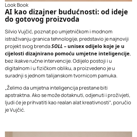
Look Book
AI kao dizajner budućnosti: od ideje
do gotovog proizvoda
Silvio Vujčić, poznat po umjetničkom i modnom
istraživanju granica tehnologije, predstavio je najnoviji
projekt svog brenda
SOLL
– unisex odijelo koje je u
cijelosti dizajnirano pomoću umjetne inteligencije
,
bez ikakve ručne intervencije. Odijelo postoji i u
digitalnom i u fizičkom obliku, a proizvedeno je u
suradnji s jednom talijanskom tvornicom pamuka.
„Želimo da umjetna inteligencija prestane biti
apstraktna. Ako se može dotaknuti, odjenuti i proživjeti,
ljudi će je prihvatiti kao realan alat kreativnosti“, poručio
je Vujčić.