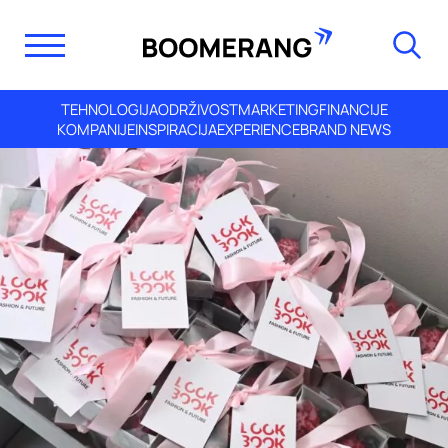
TEHNOLOGIJA
ODRŽIVOST
MARKETING
FINANCIJE
KOMPANIJE
INSPIRACIJA
EXPERIENCE
BRAND NEWS