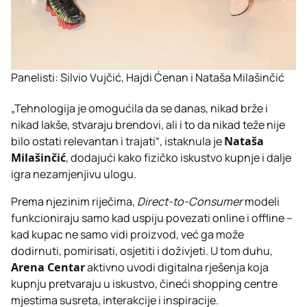
Panelisti: Silvio Vujčić, Hajdi Ćenan i Nataša Milašinčić
„Tehnologija je omogućila da se danas, nikad brže i
nikad lakše, stvaraju brendovi, ali i to da nikad teže nije
bilo ostati relevantan i trajati“, istaknula je
Nataša
Milašinčić
, dodajući kako fizičko iskustvo kupnje i dalje
igra nezamjenjivu ulogu.
Prema njezinim riječima,
Direct-to-Consumer
modeli
funkcioniraju samo kad uspiju povezati online i offline –
kad kupac ne samo vidi proizvod, već ga može
dodirnuti, pomirisati, osjetiti i doživjeti. U tom duhu,
Arena Centar
aktivno uvodi digitalna rješenja koja
kupnju pretvaraju u iskustvo, čineći shopping centre
mjestima susreta, interakcije i inspiracije.