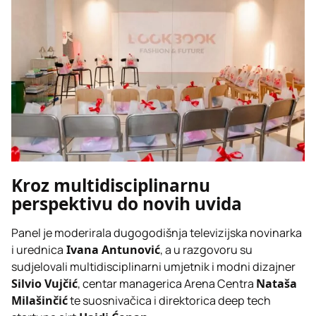
Kroz multidisciplinarnu
perspektivu do novih uvida
Panel je moderirala dugogodišnja televizijska novinarka
i urednica
Ivana Antunović
, a u razgovoru su
sudjelovali multidisciplinarni umjetnik i modni dizajner
Silvio Vujčić
, centar managerica Arena Centra
Nataša
Milašinčić
te suosnivačica i direktorica deep tech