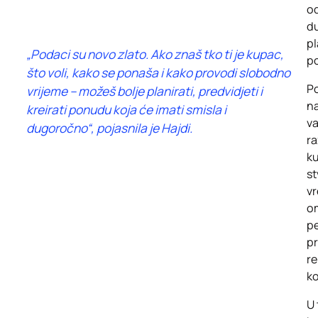
od
d
pl
„Podaci su novo zlato. Ako znaš tko ti je kupac,
po
što voli, kako se ponaša i kako provodi slobodno
P
vrijeme – možeš bolje planirati, predvidjeti i
na
kreirati ponudu koja će imati smisla i
v
dugoročno“, pojasnila je Hajdi.
r
k
s
v
o
pe
pr
r
ko
U