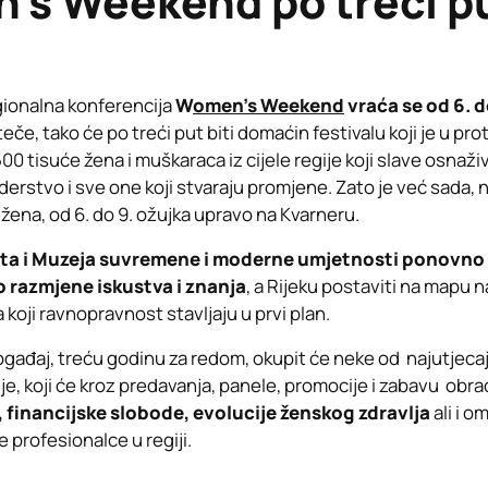
s Weekend po treći p
gionalna konferencija
W
omen’s Weekend
vraća se od 6. d
 teče, tako će po treći put biti domaćin festivalu koji je u pr
00 tisuće žena i muškaraca iz cijele regije koji slave osnaži
derstvo i sve one koji stvaraju promjene. Zato je već sada, n
žena, od 6. do 9. ožujka upravo na Kvarneru.
rta i Muzeja suvremene i moderne umjetnosti ponovno ć
o razmjene iskustva i znanja
, a Rijeku postaviti na mapu n
 koji ravnopravnost stavljaju u prvi plan.
gađaj, treću godinu za redom, okupit će neke od najutjecajn
je, koji će kroz predavanja, panele, promocije i zabavu obra
, financijske slobode, evolucije ženskog zdravlja
ali i o
 profesionalce u regiji.