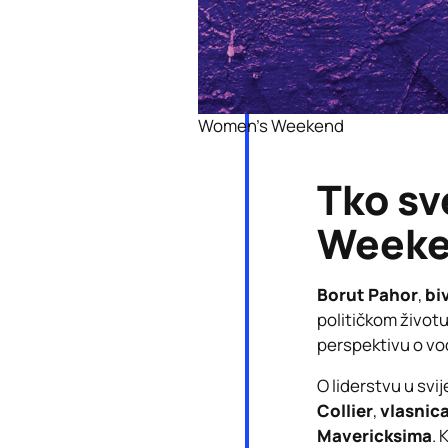
Women’s Weekend
Tko sv
Weeke
Borut Pahor
,
bi
političkom život
perspektivu o vođ
O liderstvu u svij
Collier
,
vlasnica
Mavericksima
.