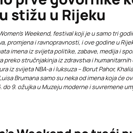
u stižu u Rijeku
Women’s Weekend, festival koji je u samo tri god
va, promjena i ravnopravnosti, i ove godine u Rij
ta imena iz svijeta politike, zabave, medija i spo
era preko stručnjakinja iz zdravstva i humanitarnih
ura iz svijeta NBA-a i luksuza – Borut Pahor, Khalia
i Luisa Brumana samo su neka od imena koja će o
6. do 9. ožujka u Muzeju moderne i suvremene um