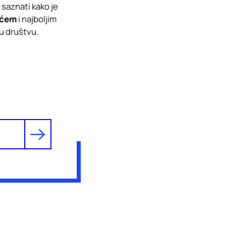
a saznati kako je
ićem
i najboljim
u društvu.