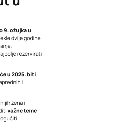
ut u
o 9. ožujka u
otekle dvije godine
vanje,
ajbolje rezervirati
e u 2025. biti
aprednih i
ijih žena i
diti
važne teme
mogućiti