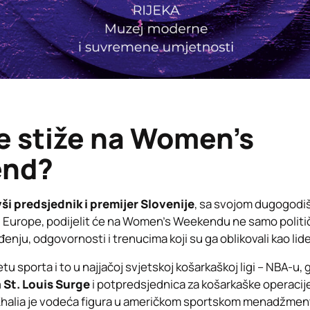
e stiže na Women’s
nd?
vši predsjednik i premijer Slovenije
, sa svojom dugogodi
u Europe, podijelit će na Women’s Weekendu ne samo politi
enju, odgovornosti i trenucima koji su ga oblikovali kao lide
etu sporta i to u najjačoj svjetskoj košarkaškoj ligi – NBA-u,
 St. Louis Surge
i potpredsjednica za košarkaške operacij
 Khalia je vodeća figura u američkom sportskom menadžment