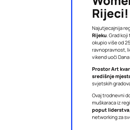
Women’
Rijeci!
Najutjecajnija re
Rijeku
. Grad koji
okupio više od 25
ravnopravnost, li
vikend uoči Dana 
Prostor Art kva
središnje mjest
svjetskih gradova
Ovaj trodnevni do
muškaraca iz regi
poput liderstva
networking za sve