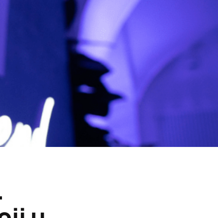
.
oji u