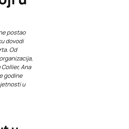
ine postao
eku dovodi
rta. Od
 organizacija,
 Collier, Ana
ve godine
jetnosti u