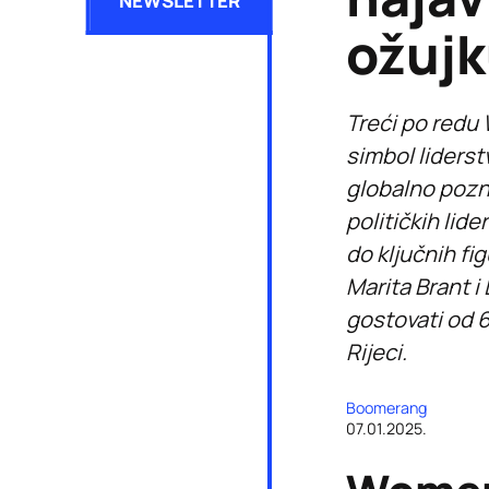
NEWSLETTER
ožujk
Treći po redu 
simbol liderst
globalno pozna
političkih lid
do ključnih fig
Marita Brant 
gostovati od 
Rijeci.
Boomerang
07.01.2025.