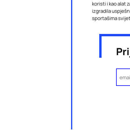
koristi i kao alat
izgradila uspješn
sportašima svije
Pr