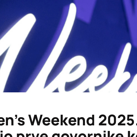
n’s Weekend 2025
io prve govornike k