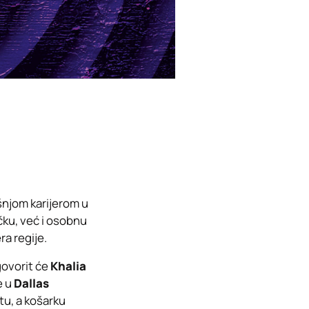
šnjom karijerom u
čku, već i osobnu
ra regije.
 govorit će
Khalia
e u
Dallas
u, a košarku