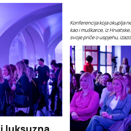
Konferencija koja okuplja ne
kao i muškarce, iz Hrvatske, r
svoje priče o uspjehu, izazo
i luksuzna