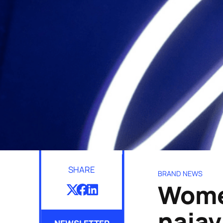
SHARE
BRAND NEWS
Wome
najav