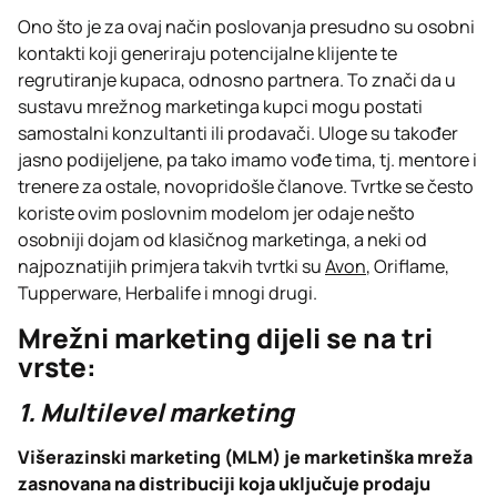
Ono što je za ovaj način poslovanja presudno su osobni
kontakti koji generiraju potencijalne klijente te
regrutiranje kupaca, odnosno partnera. To znači da u
sustavu mrežnog marketinga kupci mogu postati
samostalni konzultanti ili prodavači. Uloge su također
jasno podijeljene, pa tako imamo vođe tima, tj. mentore i
trenere za ostale, novopridošle članove. Tvrtke se često
koriste ovim poslovnim modelom jer odaje nešto
osobniji dojam od klasičnog marketinga, a neki od
najpoznatijih primjera takvih tvrtki su
Avon
, Oriflame,
Tupperware, Herbalife i mnogi drugi.
Mrežni marketing dijeli se na tri
vrste:
1. Multilevel marketing
Višerazinski marketing (MLM) je marketinška mreža
zasnovana na distribuciji koja uključuje prodaju