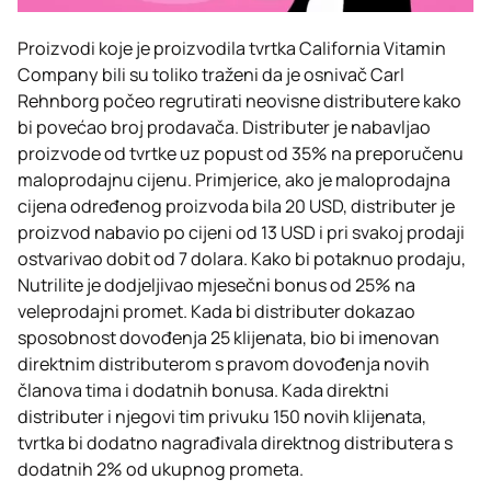
Proizvodi koje je proizvodila tvrtka California Vitamin
Company bili su toliko traženi da je osnivač Carl
Rehnborg počeo regrutirati neovisne distributere kako
bi povećao broj prodavača. Distributer je nabavljao
proizvode od tvrtke uz popust od 35% na preporučenu
maloprodajnu cijenu. Primjerice, ako je maloprodajna
cijena određenog proizvoda bila 20 USD, distributer je
proizvod nabavio po cijeni od 13 USD i pri svakoj prodaji
ostvarivao dobit od 7 dolara. Kako bi potaknuo prodaju,
Nutrilite je dodjeljivao mjesečni bonus od 25% na
veleprodajni promet. Kada bi distributer dokazao
sposobnost dovođenja 25 klijenata, bio bi imenovan
direktnim distributerom s pravom dovođenja novih
članova tima i dodatnih bonusa. Kada direktni
distributer i njegovi tim privuku 150 novih klijenata,
tvrtka bi dodatno nagrađivala direktnog distributera s
dodatnih 2% od ukupnog prometa.