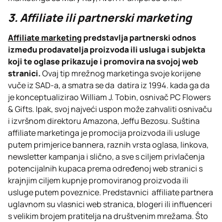
3. Affiliate ili partnerski marketing
Affiliate marketing
predstavlja partnerski odnos
između prodavatelja proizvoda ili usluga i subjekta
koji te oglase prikazuje i promovira na svojoj web
stranici.
Ovaj tip mrežnog marketinga svoje korijene
vuče iz SAD-a, a smatra se da datira iz 1994. kada ga da
je konceptualizirao William J. Tobin, osnivač PC Flowers
& Gifts. Ipak, svoj najveći uspon može zahvaliti osnivaču
i izvršnom direktoru Amazona, Jeffu Bezosu. Suština
affiliate marketinga je promocija proizvoda ili usluge
putem primjerice bannera, raznih vrsta oglasa, linkova,
newsletter kampanja i slično, a sve s ciljem privlačenja
potencijalnih kupaca prema određenoj web stranici s
krajnjim ciljem kupnje promoviranog proizvoda ili
usluge putem poveznice. Predstavnici affiliate partnera
uglavnom su vlasnici web stranica, blogeri ili influenceri
s velikim brojem pratitelja na društvenim mrežama. Što