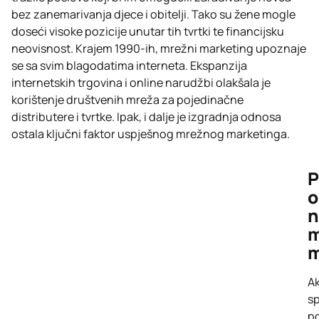
bez zanemarivanja djece i obitelji. Tako su žene mogle
doseći visoke pozicije unutar tih tvrtki te financijsku
neovisnost. Krajem 1990-ih, mrežni marketing upoznaje
se sa svim blagodatima interneta. Ekspanzija
internetskih trgovina i online narudžbi olakšala je
korištenje društvenih mreža za pojedinačne
distributere i tvrtke. Ipak, i dalje je izgradnja odnosa
ostala ključni faktor uspješnog mrežnog marketinga.
P
o
n
m
m
Ak
s
p