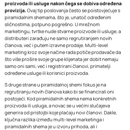
proizvoda ili usluge nakon čega se dobiva određena
provizija.
Ovaj tip poslovanja često se poistovjećuje s
piramidalnim shemama, što je, unatoč određenim
sličnostima, potpuno pogrešno. U mrežnom
marketingu, tvrtke nude stvarne proizvode ili usluge, a
distributeri zarađuju ne samo regrutiranjem novih
članova, već i putem izravne prodaje. Multi-level
marketing kroz svoje načine rada potiče prodavače da
što više prošire svoje grupe klijenata jer dobit nemaju
samo oni sami, već i registrirani članovi, primatelji
određene usluge ili korisnici proizvoda.
S druge strane u piramidalnoj shemi fokus je na
regrutiranju novih članova kako bi se financirali oni
postojeći. Kod piramidalnih shema nema konkretnih
proizvoda ili usluga, a novac se u većini slučajeva
generira od pristojbi koje plaćaju novi članovi. Dakle,
ključna razlika između multi-level marketinga i
piramidalnih shema je u izvoru prihoda, ali i