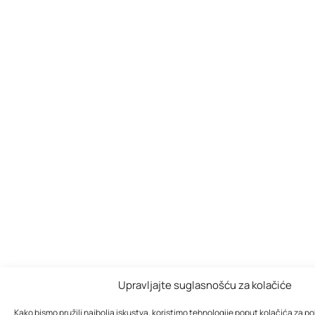
Upravljajte suglasnošću za kolačiće
Kako bismo pružili najbolja iskustva, koristimo tehnologije poput kolačića za poh