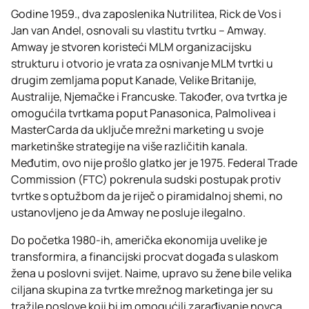
Godine 1959., dva zaposlenika Nutrilitea, Rick de Vos i
Jan van Andel, osnovali su vlastitu tvrtku – Amway.
Amway je stvoren koristeći MLM organizacijsku
strukturu i otvorio je vrata za osnivanje MLM tvrtki u
drugim zemljama poput Kanade, Velike Britanije,
Australije, Njemačke i Francuske. Također, ova tvrtka je
omogućila tvrtkama poput Panasonica, Palmolivea i
MasterCarda da uključe mrežni marketing u svoje
marketinške strategije na više različitih kanala.
Međutim, ovo nije prošlo glatko jer je 1975. Federal Trade
Commission (FTC) pokrenula sudski postupak protiv
tvrtke s optužbom da je riječ o piramidalnoj shemi, no
ustanovljeno je da Amway ne posluje ilegalno.
Do početka 1980-ih, američka ekonomija uvelike je
transformira, a financijski procvat događa s ulaskom
žena u poslovni svijet. Naime, upravo su žene bile velika
ciljana skupina za tvrtke mrežnog marketinga jer su
tražile poslove koji bi im omogućili zarađivanje novca