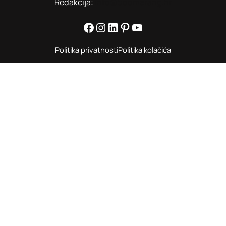
Redakcija:
info@boomerang.hr
Facebook
Instagram
LinkedIn
Pinterest
YouTube
Politika privatnosti
Politika kolačića