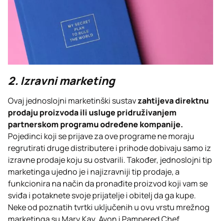
2. Izravni marketing
Ovaj jednoslojni marketinški sustav
zahtijeva direktnu
prodaju proizvoda ili usluge pridruživanjem
partnerskom programu određene kompanije.
Pojedinci koji se prijave za ove programe ne moraju
regrutirati druge distributere i prihode dobivaju samo iz
izravne prodaje koju su ostvarili. Također, jednoslojni tip
marketinga ujedno je i najizravniji tip prodaje, a
funkcionira na način da pronađite proizvod koji vam se
sviđa i potaknete svoje prijatelje i obitelj da ga kupe.
Neke od poznatih tvrtki uključenih u ovu vrstu mrežnog
marketinga su Mary Kay, Avon i Pampered Chef.