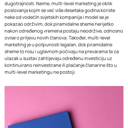
dugotrajnosti. Naime, multi-level marketing je oblik
poslovanja kojim se već više desetaka godina koriste
neke od vodećih svjetskih kompanija i model se je
pokazao održivim, dok piramidalne sheme nerijetko
nakon određenog vremena postaju neodržive, odnosno
ovise o priljevu novih članova. Također, multi-level
marketing je u potpunosti legalan, dok piramidalne
sheme to nisu i uglavnom počivaju na prevarama te za
ulazak u sustav zahtijevaju određenu investiciju uz
kontinuirano reinvestirane ili plaćanje članarine što u
multi-level marketingu ne postoji.