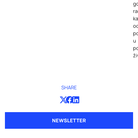
g
ra
ka
o
p
u
p
ži
SHARE
NEWSLETTER