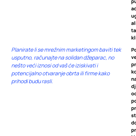
p
a
u
al
ta
kl
Planirate li se mrežnim marketingom baviti tek
Po
usputno, računajte na solidan džeparac, no
ve
p
nešto veći iznosi od vaš će iziskivati i
k
potencijalno otvaranje obrta ili firme kako
n
prihodi budu rasli.
dj
o
p
pr
s
d
pr