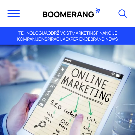
TEHNOLOGIJA
ODRŽIVOST
MARKETING
FINANCIJE
KOMPANIJE
INSPIRACIJA
EXPERIENCE
BRAND NEWS