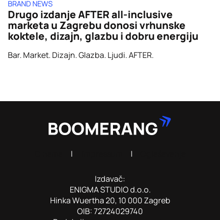
BRAND NEWS
Drugo izdanje AFTER all-inclusive
marketa u Zagrebu donosi vrhunske
koktele, dizajn, glazbu i dobru energiju
Bar. Market. Dizajn. Glazba. Ljudi. AFTER.
O nama
|
Impressum
|
Oglašavanje
Izdavač:
ENIGMA STUDIO d.o.o.
Hinka Wuertha 20, 10 000 Zagreb
OIB: 72724029740