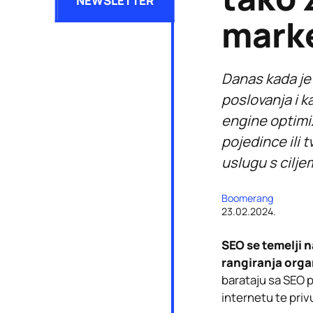
NEWSLETTER
mark
Danas kada je
poslovanja i k
engine optimiz
pojedince ili t
uslugu s cilje
Boomerang
23.02.2024.
SEO se temelji n
rangiranja orga
barataju sa SEO p
internetu te privu