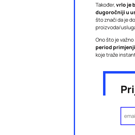
Također,
vrlo je
dugoročniji u u
što znači da je d
proizvoda/usluga
Ono što je važno 
period primjenji
koje traže instan
Pr