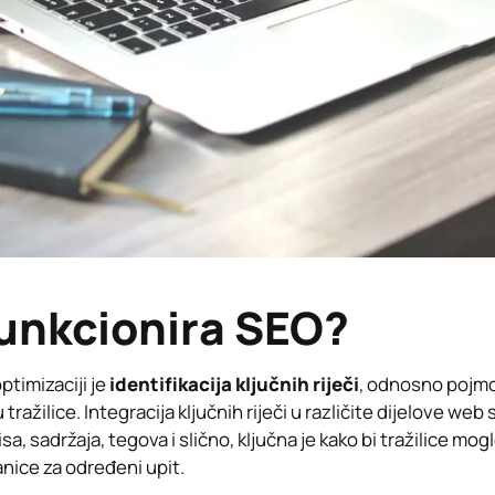
unkcionira SEO?
ptimizaciji je
identifikacija ključnih riječi
, odnosno pojmo
ražilice. Integracija ključnih riječi u različite dijelove web
a, sadržaja, tegova i slično, ključna je kako bi tražilice mo
nice za određeni upit.