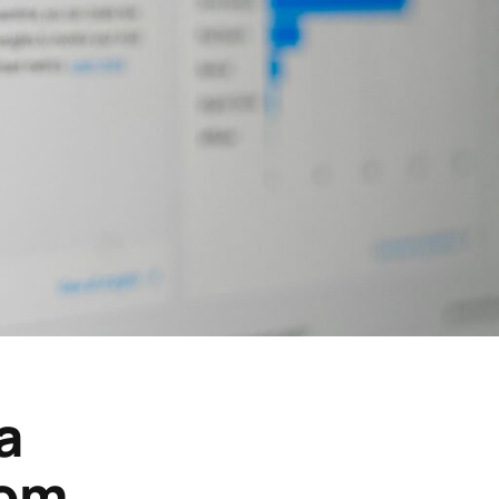
a
nom