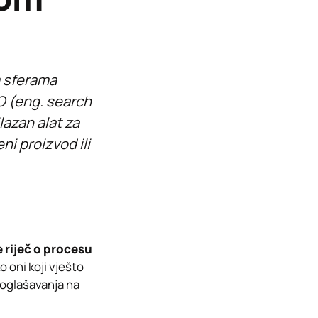
m sferama
EO (eng. search
lazan alat za
ni proizvod ili
e riječ o procesu
o oni koji vješto
e oglašavanja na