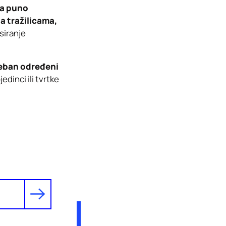
-a puno
na tražilicama,
siranje
reban određeni
edinci ili tvrtke