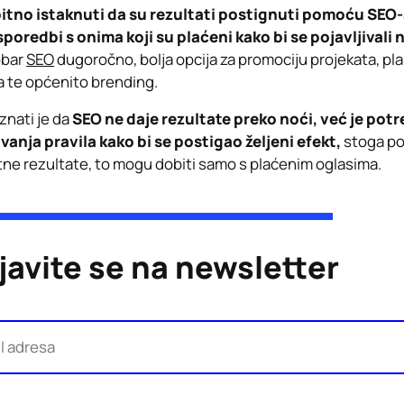
 bitno istaknuti da su rezultati postignuti pomoću SEO
sporedbi s onima koji su plaćeni
kako
bi se pojavljivali 
obar
SEO
dugoročno, bolja opcija za promociju projekata, pla
 te općenito brending.
znati je da
SEO ne daje rezultate preko noći, već je pot
vanja pravila kako bi se postigao željeni efekt,
stoga poj
tne rezultate, to mogu dobiti samo s plaćenim oglasima.
ijavite se na newsletter