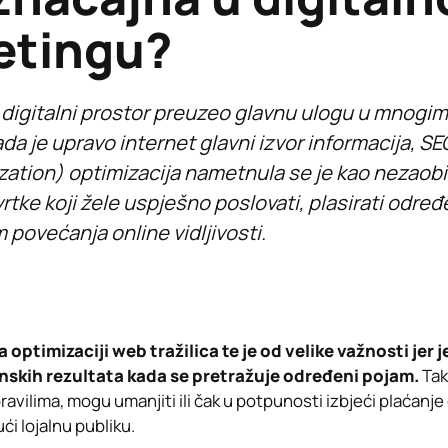
etingu?
 digitalni prostor preuzeo glavnu ulogu u mnogi
ada je upravo internet glavni izvor informacija, S
ation) optimizacija nametnula se je kao nezaobi
vrtke koji žele uspješno poslovati, plasirati određe
m povećanja online vidljivosti.
a optimizaciji web tražilica te je od velike važnosti jer j
nskih rezultata kada se pretražuje određeni pojam.
Tak
ravilima, mogu umanjiti ili čak u potpunosti izbjeći plaćanj
ći lojalnu publiku.