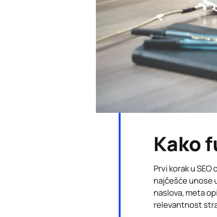
Kako f
Prvi korak u SEO o
najčešće unose u t
naslova, meta opis
relevantnost stra