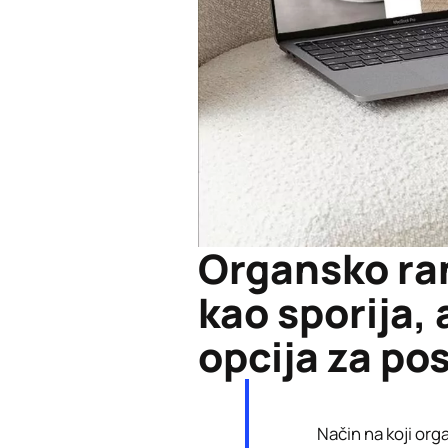
Organsko ra
kao sporija, a
opcija za po
Način na koji org