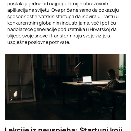
postala je jedna od najpopularnijih obrazovnih
aplikacija na svijetu. Ove priče ne samo da pokazuju
sposobnost hrvatskih startupa da inoviraju i rastu u
konkurentnim globalnim industrijama, već i potiču
nadolazeće generacije poduzetnika u Hrvatskoj da
slijede svoje snove i transformiraju svoje vizije u
uspješne poslovne pothvate.
Lekcije iz neuspjeha: Startupi koji