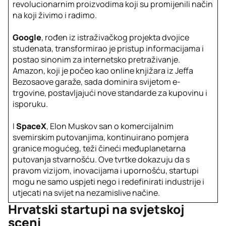
revolucionarnim proizvodima koji su promijenili način
na koji živimo i radimo.
Google
, rođen iz istraživačkog projekta dvojice
studenata, transformirao je pristup informacijama i
postao sinonim za internetsko pretraživanje.
Amazon, koji je počeo kao online knjižara iz Jeffa
Bezosaove garaže, sada dominira svijetom e-
trgovine, postavljajući nove standarde za kupovinu i
isporuku.
I
SpaceX
, Elon Muskov san o komercijalnim
svemirskim putovanjima, kontinuirano pomjera
granice mogućeg, teži čineći međuplanetarna
putovanja stvarnošću. Ove tvrtke dokazuju da s
pravom vizijom, inovacijama i upornošću, startupi
mogu ne samo uspjeti nego i redefinirati industrije i
utjecati na svijet na nezamislive načine.
Hrvatski startupi na svjetskoj
sceni