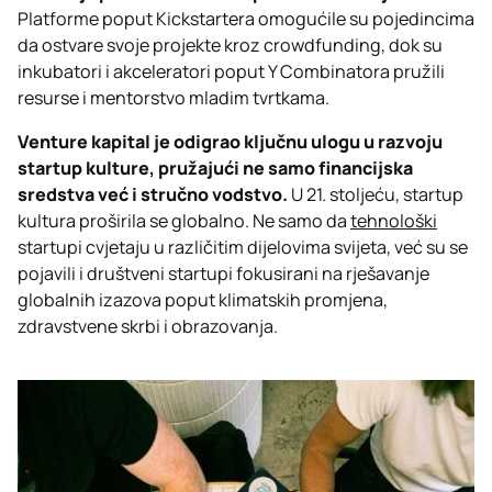
Platforme poput Kickstartera omogućile su pojedincima
da ostvare svoje projekte kroz crowdfunding, dok su
inkubatori i akceleratori poput Y Combinatora pružili
resurse i mentorstvo mladim tvrtkama.
Venture kapital je odigrao ključnu ulogu u razvoju
startup kulture, pružajući ne samo financijska
sredstva već i stručno vodstvo.
U 21. stoljeću, startup
kultura proširila se globalno. Ne samo da
tehnološki
startupi cvjetaju u različitim dijelovima svijeta, već su se
pojavili i društveni startupi fokusirani na rješavanje
globalnih izazova poput klimatskih promjena,
zdravstvene skrbi i obrazovanja.