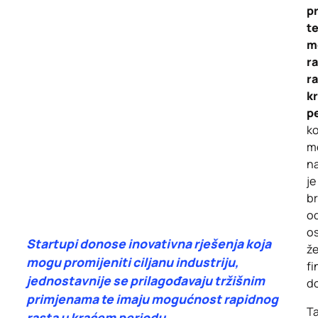
p
te
m
r
ra
k
p
ko
m
na
j
br
o
os
Startupi donose inovativna rješenja koja
že
mogu promijeniti ciljanu industriju,
fi
jednostavnije se prilagođavaju tržišnim
do
primjenama te imaju mogućnost rapidnog
Ta
rasta u kraćem periodu.