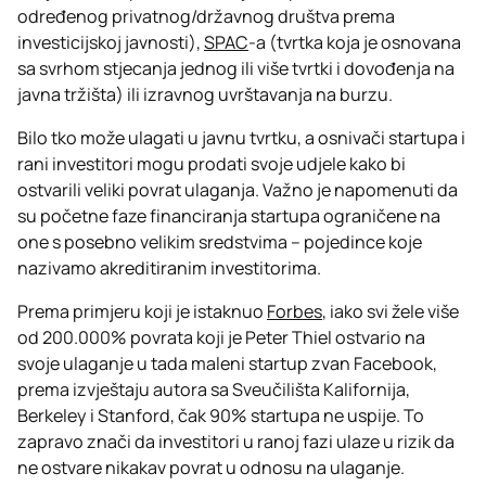
određenog privatnog/državnog društva prema
investicijskoj javnosti),
SPAC
-a (tvrtka koja je osnovana
sa svrhom stjecanja jednog ili više tvrtki i dovođenja na
javna tržišta) ili izravnog uvrštavanja na burzu.
Bilo tko može ulagati u javnu tvrtku, a osnivači startupa i
rani investitori mogu prodati svoje udjele kako bi
ostvarili veliki povrat ulaganja. Važno je napomenuti da
su početne faze financiranja startupa ograničene na
one s posebno velikim sredstvima – pojedince koje
nazivamo akreditiranim investitorima.
Prema primjeru koji je istaknuo
Forbes
, iako svi žele više
od 200.000% povrata koji je Peter Thiel ostvario na
svoje ulaganje u tada maleni startup zvan Facebook,
prema izvještaju autora sa Sveučilišta Kalifornija,
Berkeley i Stanford, čak 90% startupa ne uspije. To
zapravo znači da investitori u ranoj fazi ulaze u rizik da
ne ostvare nikakav povrat u odnosu na ulaganje.