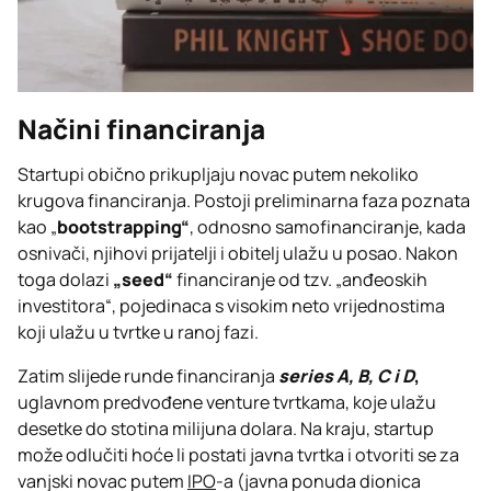
Načini financiranja
Startupi obično prikupljaju novac putem nekoliko
krugova financiranja. Postoji preliminarna faza poznata
kao „
bootstrapping“
, odnosno samofinanciranje, kada
osnivači, njihovi prijatelji i obitelj ulažu u posao. Nakon
toga dolazi
„seed“
financiranje od tzv. „anđeoskih
investitora“, pojedinaca s visokim neto vrijednostima
koji ulažu u tvrtke u ranoj fazi.
Zatim slijede runde financiranja
series A, B, C i D
,
uglavnom predvođene venture tvrtkama, koje ulažu
desetke do stotina milijuna dolara. Na kraju, startup
može odlučiti hoće li postati javna tvrtka i otvoriti se za
vanjski novac putem
IPO
-a (javna ponuda dionica