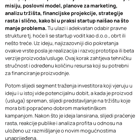
misiju, poslovni model, planove za marketing,
analizu tržišta, financijske projekcije, strategije
rasta i slično, kako bi u praksi startup naišao na što
manje problema.
Tu ulazi i adekvatan odabir pravne
strukture tj. hoće li se startup vodit kao d.o.o., obrt ili
nešto treće. Uz ideju, najizazovniji dio pokretanja
ovakve vrste posla je realizacija i razvoj prototipa ili beta
verzije proizvoda/usluge. Ovaj korak zahtjeva tehničku
stručnost i određenu količinu resursa koji su potrebni
za financiranje proizvodnje.
Potom slijedi segment traženja investitora koji vjeruju u
ideju i u istoj vide potencijalnu dobit, a kada je proizvod
(usluga) spreman, slijedi predstavljanje na tržištu koje
mora biti popraćeno dobrom marketinškom
kampanjom. Nakon što je ideja lansirana, slijedi praćenje
rasta, reakcije publike i analiza profita u odnosu na
uloženo uz razmišljanje o novim mogućnostima
unaprijeđena.