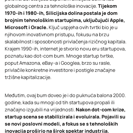
globalnog centra za tehnološke inovacije.
Tijekom
1970-ih i 1980-ih, Silicijska dolina postala je dom
brojnim tehnološkim startupima, uključujući Apple,
Microsoft i Oracle.
Ključ uspjeha ovih tvrtki bio je u
njihovom inovativnom pristupu, fokusu na brzu
skalabilnost i sposobnosti privlačenja rizičnog kapitala.
Krajem 1990-ih, internet je stvorio novu eru startupova,
poznatu kao dot-com bum. Mnoge startup tvrtke,
poput Amazona, eBay-a i Googlea, brzo su rasle,
privlačile konkretne investitore i postigle značajne
tržišne kapitalizacije.
Međutim, ovaj bum doveo je i do puknuća balona 2000.
godine, kada su mnogi od tih startupova propali ili
značajno izgubili na vrijednosti.
Nakon dot-com krize,
startup scena se stabilizirala i evoluirala. Pojavili su
se novi poslovni modeli, a fokus se s tehnoloških
inovacija proširio na širok spektar industrija.