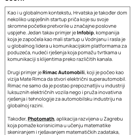
Kao i u globalnom kontekstu, Hrvatska je također dom
nekoliko uspješnih startup priča koje su svoje
skromne početke pretvorile u značajne poslovne
uspjehe. Jedan takav primjer je
Infobip
, kompanija
koja je započela kao mali startup u Vodnjanu i rasla je
u globalnog lidera u komunikacijskim platformama za
poduzeća, nudeći rješenja koja pomažu tvrtkama u
komunikaciji s klijentima preko različitih kanala.
Drugi primjer je
Rimac Automobili
, koji je počeo kao
vizija Mate Rimca da stvori električni superautomobil.
Rimac ne samo da je postao prepoznatljiv u industriji
luksuznih električnih vozila nego i pruža inovativna
rješenja i tehnologije za automobilsku industriju na
globalnoj razini.
Također,
Photomath
, aplikacija razvijena u Zagrebu
koja pomaže korisnicima u učenju matematike
skeniranjem i rješavanjem matematičkih zadataka,