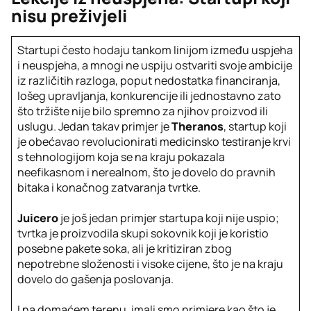
nisu preživjeli
Startupi često hodaju tankom linijom između uspjeha
i neuspjeha, a mnogi ne uspiju ostvariti svoje ambicije
iz različitih razloga, poput nedostatka financiranja,
lošeg upravljanja, konkurencije ili jednostavno zato
što tržište nije bilo spremno za njihov proizvod ili
uslugu. Jedan takav primjer je
Theranos
, startup koji
je obećavao revolucionirati medicinsko testiranje krvi
s tehnologijom koja se na kraju pokazala
neefikasnom i nerealnom, što je dovelo do pravnih
bitaka i konačnog zatvaranja tvrtke.
Juicero
je još jedan primjer startupa koji nije uspio;
tvrtka je proizvodila skupi sokovnik koji je koristio
posebne pakete soka, ali je kritiziran zbog
nepotrebne složenosti i visoke cijene, što je na kraju
dovelo do gašenja poslovanja.
I na domaćem terenu, imali smo primjere kao što je