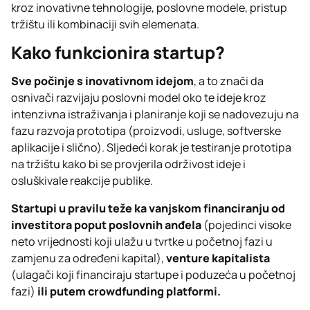
kroz inovativne tehnologije, poslovne modele, pristup
tržištu ili kombinaciji svih elemenata.
Kako funkcionira startup?
Sve počinje s inovativnom idejom
, a to znači da
osnivači razvijaju poslovni model oko te ideje kroz
intenzivna istraživanja i planiranje koji se nadovezuju na
fazu razvoja prototipa (proizvodi, usluge, softverske
aplikacije i slično). Sljedeći korak je testiranje prototipa
na tržištu kako bi se provjerila održivost ideje i
osluškivale reakcije publike.
Startupi u pravilu teže ka vanjskom financiranju od
investitora poput poslovnih anđela
(pojedinci visoke
neto vrijednosti koji ulažu u tvrtke u početnoj fazi u
zamjenu za određeni kapital),
venture kapitalista
(ulagači koji financiraju startupe i poduzeća u početnoj
fazi)
ili putem crowdfunding platformi.