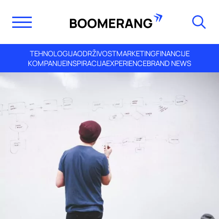
TEHNOLOGIJA
ODRŽIVOST
MARKETING
FINANCIJE
KOMPANIJE
INSPIRACIJA
EXPERIENCE
BRAND NEWS