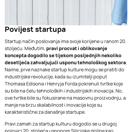
Povijest startupa
Startup način poslovanja ima svoje korijene u ranom 20.
stoljeću. Međutim,
pravi procvat i oblikovanje
koncepta dogodilo se tijekom posljednjih nekoliko
desetljeća zahvaljujući usponu tehnološkog sektora
.
Naime, prve naznake startup kulture mogu se pratiti do
industrijske revolucije, kada su izumitelji poput
Thomasa Edisona i Henryja Forda pokrenuli tvrtke koje
su bile na čelu tehnoloških i industrijskih inovacija. No,
ove tvrtke bile su fokusirane na masovnu proizvodnju, a
manje na brzu skalabilnost i inovacije koje su
karakteristične za današnje startupe.
Pravi zamah za startup kulturu dogodio se u drugoj
polovici 20. stoljeća usponom Silicijske doline kao